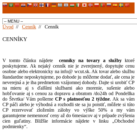
Úvod
//
Cenník
//
Cenník
CENNÍKY
V tomto článku nájdete
cenníky na tovary a služby
ktoré
poskytujeme. Ak nejaký cenník nie je zverejnený, dopytujte cenu
osobne alebo elektronicky na info@ wcut.sk. Ak tovar alebo službu
štandardne neposkytujeme, po dohode ju môžeme dodať, ale cena je
neverejná a je iba predmetom vzájomnej dohody. Dajte si urobiť CP
na mieru aj s ďalšími službami ako morenie, sušenie alebo
hobľovanie aj s cenou za dopravu a obratom /do24h od Pondellka
do Štvrtka/ Vám pošleme
CP s platnosťou 2 týždne
. Ak sa vám
CP páči alebo je výhodná a rozhodli ste sa ju poistiť, môžete si túto
CP rezervovať zložením zálohy vo výške 50% a my vám
garantujeme nemennosť ceny až do 6mesiacov aj v prípade zvýšenia
cien guľatiny. Bližšie informácie nájdete v linku „Obchodné
podmienky“.