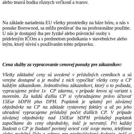
alebo tmavá bodka rôznych veľkostí a tvarov.
Na základe nariadenia EU všetky prostriedky na báze bóru, u nás v
ponuke Borowood, sa môžu predávať iba na profesionálne použitie.
U nás je dostupný iba pre fyziké alebo právnické osoby s
prideleným IČOm a s predmetom podnikania v stavebníctve alebo
iným, ktorý súvisí s používaním tohto prípravku.
Cena služby za vypracovanie cenovej ponuky pre zákazníkov:
Všetky základné ceny sú uvedené v príslušných cenníkoch a sú
verejne dostupné
a je možné z nich vypočítať všetky ceny a CP
každým zákazníkom.
Jednotlivému zákazníkovi, ktorý o to požiada,
vypracujeme práve 1x CP zdarma, v prípade krovu aj variant s
morením. Za každú ďalšiu CP si vyhradzujeme právo účtovať
15Eur bDPH plus DPH. Poplatok je splatný pri záväznej
objednávke na CP na základe vystavenej faktúry a až po jeho
uhradení vypracujeme príslušný počet ďalších CP. V prípade
záväznej objednávky nad 150Eur bDPH príslušný poplatok
započítame do ceny objednávky, ináč je nevratný. Pri každej
žiadosti o CP je žiadateľ povinný uviesť celé svoje meno, telefónne
alebo mobilné číslo a adresu pre predpokladané dodanie, ináč si