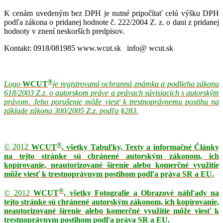
K cenám uvedeným bez DPH je nutné pripočítať celú výšku DPH
podľa zákona o pridanej hodnote č. 222/2004 Z. z. o dani z pridanej
hodnoty v znení neskorších predpisov.
Kontakt: 0918/081985 www.wcut.sk info@ wcut.sk
®
Logo
WCUT
je registrovaná ochranná známka a podlieha zákonu
618/2003 Z.z. o autorskom práve a právach súvisiacich s autorským
právom. Jeho porušenie môže viesť k trestnoprávnemu postihu na
základe zákona 300/2005 Z.z. podľa §283.
®
© 2012
WCUT
, všetky Tabuľky, Texty a informačné Články
na tejto stránke sú chránené autorským zákonom, ich
kopírovanie, neautorizované šírenie alebo komerčné využitie
môže viesť k trestnoprávnym postihom podľa práva SR a EU.
®
© 2012
WCUT
, všetky Fotografie a Obrazové náhľady na
tejto stránke sú chránené autorským zákonom, ich kopírovanie,
neautorizované šírenie alebo komerčné využitie môže viesť k
trestnoprávnym postihom podľa práva SR a EU.