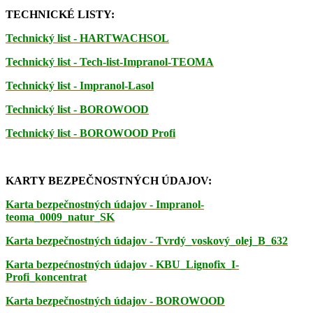
TECHNICKÉ LISTY:
Technický list - HARTWACHSOL
Technický list - Tech-list-Impranol-TEOMA
Technický list - Impranol-Lasol
Technický list - BOROWOOD
Technický list - BOROWOOD Profi
KARTY BEZPEČNOSTNÝCH ÚDAJOV:
Karta bezpečnostných údajov - Impranol-
teoma_0009_natur_SK
Karta bezpečnostných údajov - Tvrdý_voskový_olej_B_632
Karta bezpećnostných údajov - KBU_Lignofix_I-
Profi_koncentrat
Karta bezpečnostných údajov - BOROWOOD