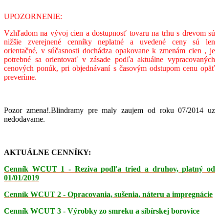
UPOZORNENIE:
Vzhľadom na vývoj cien a dostupnosť tovaru na trhu s drevom sú
nižšie zverejnené cenníky neplatné a uvedené ceny sú len
orientačné, v súčasnosti dochádza opakovane k zmenám cien , je
potrebné sa orientovať v zásade podľa aktuálne vypracovaných
cenových ponúk, pri objednávaní s časovým odstupom cenu opäť
preveríme.
Pozor zmena!.Blindramy pre maly zaujem od roku 07/2014 uz
nedodavame.
AKTUÁLNE CENNÍKY:
Cenník WCUT 1 - Reziva podľa tried a druhov, platný od
01/01/2019
Cenník WCUT 2 - Opracovania, sušenia, náteru a impregnácie
Cenník WCUT 3 - Výrobky zo smreku a sibírskej borovice