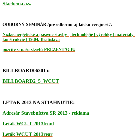
Stachema a.s.
ODBORNÝ SEMINÁR /pre odbornú aj laickú verejnosť/:
Nízkoenergetické a pasívne stavby
|
technológie | výrobky | materiály |
konštrukcie
|
19.04. Bratislava
pozrite si našu skvelú PREZENTÁCIU
BILLBOARD062015:
BILLBOARD2_5_WCUT
LETÁK 2013 NA STIAHNUTIE:
Adresár Stavebníctva SR 2013 - reklama
Leták WCUT 2013front
Leták WCUT 2013rear