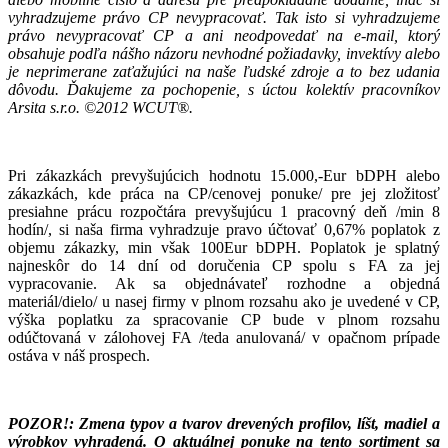
vyhradzujeme právo CP nevypracovať. Tak isto si vyhradzujeme
právo nevypracovať CP a ani neodpovedať na e-mail, ktorý
obsahuje podľa nášho názoru nevhodné požiadavky, invektívy alebo
je neprimerane zaťažujúci na naše ľudské zdroje a to bez udania
dôvodu.
Ďakujeme za pochopenie, s úctou kolektív pracovníkov
Arsita s.r.o. ©2012 WCUT®.
Pri zákazkách prevyšujúcich hodnotu 15.000,-Eur bDPH alebo
zákazkách, kde práca na CP/cenovej ponuke/ pre jej zložitosť
presiahne prácu rozpočtára prevyšujúcu 1 pracovný deň /min 8
hodín/, si naša firma vyhradzuje pravo účtovať 0,67% poplatok z
objemu zákazky, min však 100Eur bDPH. Poplatok je splatný
najneskôr do 14 dní od doručenia CP spolu s FA za jej
vypracovanie. Ak sa objednávateľ rozhodne a objedná
materiál/dielo/ u nasej firmy v plnom rozsahu ako je uvedené v CP,
výška poplatku za spracovanie CP bude v plnom rozsahu
odúčtovaná v zálohovej FA /teda anulovaná/ v opačnom prípade
ostáva v náš prospech.
POZOR!: Zmena typov a tvarov drevených profilov, líšt, madiel a
výrobkov vyhradená. O aktuálnej ponuke na tento sortiment sa