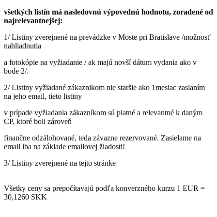
všetkých listín má nasledovnú výpovednú hodnotu, zoradené od
najrelevantnejšej:
1/ Listiny zverejnené na prevádzke v Moste pri Bratislave /možnosť
nahliadnutia
a fotokópie na vyžiadanie / ak majú novší dátum vydania ako v
bode 2/.
2/ Listiny vyžiadané zákaznikom nie staršie ako 1mesiac zaslaním
na jeho email, tieto listiny
v prípade vyžiadania zákazníkom sú platné a relevantné k daným
CP, ktoré boli zároveň
finančne odzálohované, teda závazne rezervované. Zasielame na
email iba na základe emailovej žiadosti!
3/ Listiny zverejnené na tejto stránke
Všetky ceny sa prepočítavajú podľa konverzného kurzu 1 EUR =
30,1260 SKK