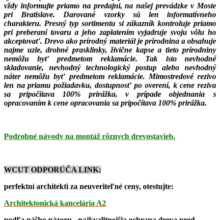
vždy informujte priamo na predajni, na našej prevádzke v Moste
pri Bratislave. Darované vzorky sú len informatívneho
charakteru. Presný typ sortimentu si zákazník kontroluje priamo
pri preberaní tovaru a jeho zaplatením vyjadruje svoju vôlu ho
akceptovať. Drevo ako prírodný materiál je prírodnina a obsahuje
najme uzle, drobné prasklinky, živične kapse a tieto prírodniny
nemôžu byť predmetom reklamácie. Tak isto nevhodné
skladovanie, nevhodný technologický postup alebo nevhodný
náter nemôžu byť predmetom reklamácie. Mimostredové rezivo
len na priamu požiadavku, dostupnosť po overení, k cene reziva
sa pripočítava 100% prirážka, v prípade objednania s
opracovaním k cene opracovania sa pripočítava 100% prirážka.
Podrobné návody na montáž rôznych drevostavieb.
WCUT ODPORÚČA LINK:
per
fektní architekti za neuveriteľné ceny, otestujte:
Architektonická kancelária A2
podľa nášho názoru - najkvalitnejšia ochrana dreva pred