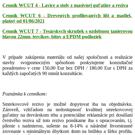
Cenník WCUT 4 - Lavice a stoly z masívnej guľatiny a reziva
Cenník WCUT 6 - Drevených profilovaných líšt a madiel,
platný od 01/06/2021
Cenník WCUT 7 - Tesárskych skrutiek s ozdobnou tanierovou
hlavou 22mm, tercikov, bitov a EPDM podloziek
V prípade zakúpenia materiálu od našej spoločnosti a realizácie
stavby svojpomocným spôsobom poskytujeme konzultačné
poradenstvo v cene 150,00 Eur bez DPH / 180,00 Eur s DPH za
každých započatých 90 minút konzultácie.
Poznámka k cenníkom:
Smrekovcové rezivo je možné dopytovat iba na objednávku.
Zároveň, vzhľadom na nedostupnosť kvalitnej smrekovcovej
guľatiny na drevárskom trhu a potenciálne reklamácie pri dosúšaní
čerstvého reziva už toto rezivo ponúkame iba s opracovaním, t.j.
pílenie s nadmierou, sušenie na 8-14% a následné štvorstranné
zrovnanie s minimálnym úbytkom 4mm na hrúbku a šírku profilu.