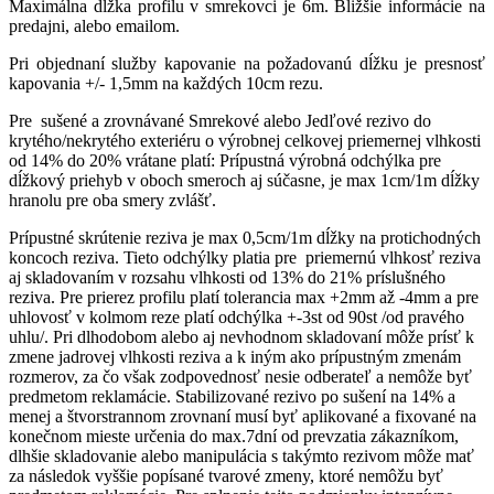
Maximálna dĺžka profilu v smrekovci je 6m. Bližšie informácie na
predajni, alebo emailom.
Pri objednaní služby kapovanie na požadovanú dĺžku je presnosť
kapovania +/- 1,5mm na každých 10cm rezu.
Pre sušené a zrovnávané Smrekové alebo Jedľové rezivo do
krytého/nekrytého exteriéru o výrobnej celkovej priemernej vlhkosti
od 14% do 20% vrátane platí: Prípustná výrobná odchýlka pre
dĺžkový priehyb v oboch smeroch aj súčasne, je max 1cm/1m dĺžky
hranolu pre oba smery zvlášť.
Prípustné skrútenie reziva je max 0,5cm/1m dĺžky na protichodných
koncoch reziva. Tieto odchýlky platia pre priemernú vlhkosť reziva
aj skladovaním v rozsahu vlhkosti od 13% do 21% príslušného
reziva. Pre prierez profilu platí tolerancia max +2mm až -4mm a pre
uhlovosť v kolmom reze platí odchýlka +-3st od 90st /od pravého
uhlu/. Pri dlhodobom alebo aj nevhodnom skladovaní môže prísť k
zmene jadrovej vlhkosti reziva a k iným ako prípustným zmenám
rozmerov, za čo však zodpovednosť nesie odberateľ a nemôže byť
predmetom reklamácie. Stabilizované rezivo po sušení na 14% a
menej a štvorstrannom zrovnaní musí byť aplikované a fixované na
konečnom mieste určenia do max.7dní od prevzatia zákazníkom,
dlhšie skladovanie alebo manipulácia s takýmto rezivom môže mať
za následok vyššie popísané tvarové zmeny, ktoré nemôžu byť