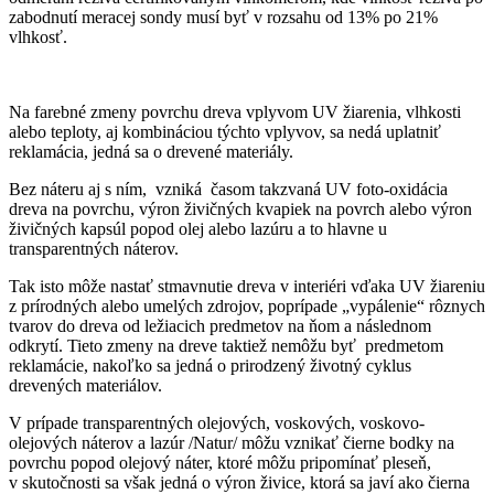
zabodnutí meracej sondy musí byť v rozsahu od 13% po 21%
vlhkosť.
Na farebné zmeny povrchu dreva vplyvom UV žiarenia, vlhkosti
alebo teploty, aj kombináciou týchto vplyvov, sa nedá uplatniť
reklamácia, jedná sa o drevené materiály.
Bez náteru aj s ním, vzniká časom takzvaná UV foto-oxidácia
dreva na povrchu, výron živičných kvapiek na povrch alebo výron
živičných kapsúl popod olej alebo lazúru a to hlavne u
transparentných náterov.
Tak isto môže nastať stmavnutie dreva v interiéri vďaka UV žiareniu
z prírodných alebo umelých zdrojov, poprípade „vypálenie“ rôznych
tvarov do dreva od ležiacich predmetov na ňom a následnom
odkrytí. Tieto zmeny na dreve taktiež nemôžu byť predmetom
reklamácie, nakoľko sa jedná o prirodzený životný cyklus
drevených materiálov.
V prípade transparentných olejových, voskových, voskovo-
olejových náterov a lazúr /Natur/ môžu vznikať čierne bodky na
povrchu popod olejový náter, ktoré môžu pripomínať pleseň,
v skutočnosti sa však jedná o výron živice, ktorá sa javí ako čierna