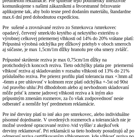
predmetom reklamácie. Pre splnenie tejto podmienky intenzívne
komunikujeme s našimi zákazníkmi a štvorstranné frézovanie
aplikujeme tak, aby bolo tesne pred dodaním materiálu, štandardne
max.6 dní pred dohodnutou expedíciou.
Pre sušené a zrovnávané rezivo zo Smrekovca /smrekovec
opadavý, červený smrek/do krytého aj nekrytého exteriéru o
výrobnej celkovej priemernej vlhkosti od 14% do 20% vrátane platí:
Prípustná výrobná odchýlka pre dĺžkový priehyb v oboch smeroch
aj súčasne, je max 1,5cm/1m dĺžky hranolu pre oba smery zvlášť.
Prípustné skrútenie reziva je max 0,75cm/1m dĺžky na
protichodných koncoch reziva. Tieto odchýlky platia pre priemernú
vlhkosť reziva aj skladovaním v rozsahu vlhkosti od 13% do 21%
príslušného reziva. Pre prierez profilu platí tolerancia max +3mm až
-6mm a pre uhlovosť v kolmom reze platí odchýlka +-5st od 90st
/od pravého uhlu/.Pri dlhodobom alebo aj nevhodnom skladovaní
môže prísť k zmene jadrovej vlhkosti reziva a k iným ako
prípustným zmenám rozmerov, za čo však zodpovednosť nesie
odberateľ a nemôže byť predmetom reklamácie.
Pre iné dreviny platí to isté ako pre smrekovec, alebo individuálne
písomné dojednanie. V uvedených rozmeroch a toleranciách nie je
možné uvedené opracované rezivo /vid vyššie/ z akejkoľvek
dreviny reklamovať. Pri reklamácii sa tieto hodnoty posudzujú až po
odmeraní reziva certifikovaným vlhkomerom, kde vlhkosť reziva po