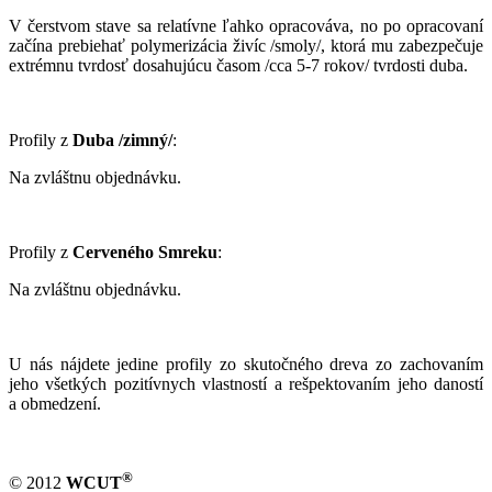
V čerstvom stave sa relatívne ľahko opracováva, no po opracovaní
začína prebiehať polymerizácia živíc /smoly/, ktorá mu zabezpečuje
extrémnu tvrdosť dosahujúcu časom /cca 5-7 rokov/ tvrdosti duba.
Profily z
Duba /zimný/
:
Na zvláštnu objednávku.
Profily z
Cerveného Smreku
:
Na zvláštnu objednávku.
U nás nájdete jedine profily zo skutočného dreva zo zachovaním
jeho všetkých pozitívnych vlastností a rešpektovaním jeho daností
a obmedzení.
®
© 2012
WCUT