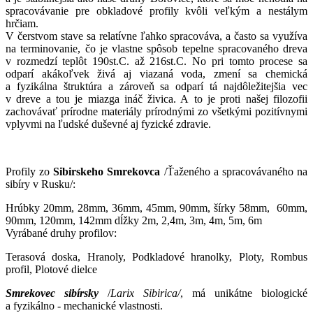
spracovávanie pre obkladové profily kvôli veľkým a nestálym
hrčiam.
V čerstvom stave sa relatívne ľahko spracováva, a často sa využíva
na terminovanie, čo je vlastne spôsob tepelne spracovaného dreva
v rozmedzí teplôt 190st.C. až 216st.C. No pri tomto procese sa
odparí akákoľvek živá aj viazaná voda, zmení sa chemická
a fyzikálna štruktúra a zároveň sa odparí tá najdôležitejšia vec
v dreve a tou je miazga ináč živica. A to je proti našej filozofii
zachovávať prírodne materiály prírodnými zo všetkými pozitívnymi
vplyvmi na ľudské duševné aj fyzické zdravie.
Profily zo
Sibirskeho Smrekovca
/Ťaženého a spracovávaného na
sibíry v Rusku/:
Hrúbky 20mm, 28mm, 36mm, 45mm, 90mm, šírky 58mm, 60mm,
90mm, 120mm, 142mm dĺžky 2m, 2,4m, 3m, 4m, 5m, 6m
Vyrábané druhy profilov:
Terasová doska, Hranoly, Podkladové hranolky, Ploty, Rombus
profil, Plotové dielce
Smrekovec sibírsky
/
Larix Sibirica/
, má unikátne biologické
a fyzikálno - mechanické vlastnosti.