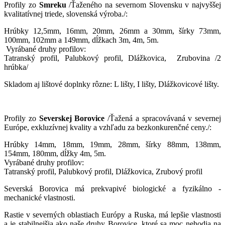
Profily zo
Smreku
/Ťaženého na severnom Slovensku v najvyššej
kvalitatívnej triede, slovenská výroba./:
Hrúbky 12,5mm, 16mm, 20mm, 26mm a 30mm, šírky 73mm,
100mm, 102mm a 149mm, dĺžkach 3m, 4m, 5m.
Vyrábané druhy profilov:
Tatranský profil, Palubkový profil, Dlážkovica, Zrubovina /2
hrúbka/
Skladom aj lištové doplnky rôzne: L lišty, I lišty, Dlážkovicové lišty.
Profily zo
Severskej Borovice
/Ťažená a spracovávaná v severnej
Európe, exkluzívnej kvality a vzhľadu za bezkonkurenčné ceny./:
Hrúbky 14mm, 18mm, 19mm, 28mm, šírky 88mm, 138mm,
154mm, 180mm, dĺžky 4m, 5m.
Vyrábané druhy profilov:
Tatranský profil, Palubkový profil, Dlážkovica, Zrubový profil
Severská Borovica má prekvapivé biologické a fyzikálno -
mechanické vlastnosti.
Rastie v severných oblastiach Európy a Ruska, má lepšie vlastnosti
a je stabilnejšia ako naše druhy Borovice, ktoré sa moc nehodia na