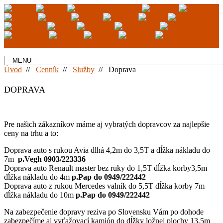
Úvod
//
Cenník
//
Služby
//
Doprava
DOPRAVA
Pre našich zákazníkov máme aj vybratých dopravcov za najlepšie
ceny na trhu a to:
Doprava auto s rukou Avia dlhá 4,2m do 3,5T a dĺžka nákladu do
7m
p.Vegh 0903/223336
Doprava auto Renault master bez ruky do 1,5T dĺžka korby3,5m
dĺžka nákladu do 4m
p.Pap do 0949/222442
Doprava auto z rukou Mercedes valník do 5,5T dĺžka korby 7m
dĺžka nákladu do 10m
p.Pap do 0949/222442
Na zabezpečenie dopravy reziva po Slovensku Vám po dohode
zabezpečíme aj vyťažovací kamión do dĺžky ložnej plochy 13,5m