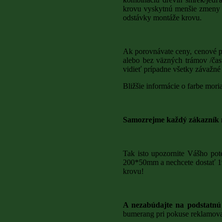
krovu vyskytnú menšie zmeny a
DREVINY NA DREVOSTAVBY
odstávky montáže krovu.
ZÁHRADNÝ NÁBYTOK
DREVENÉ DOPLNKY
Ak porovnávate ceny, cenové p
CELULÓZOVÁ IZOLÁCIA
alebo bez väzných trámov /čas
vidieť prípadne všetky závažné 
CENNÍK
Bližšie informácie o farbe mor
REALIZÁCIA ALTÁNKOV
MONTÁŽ TERASOVÝCH DOSIEK
Samozrejme každý zákazník m
STAVBY DOMOV A PLOTOV
REALIZÁCIA KROVOV
Tak isto upozornite Vášho pote
STREŠNÁ KRYTINA
200*50mm a nechcete dostať 19
krovu!
DOPRAVA
NOVOSTAVBY REKONŠTRUKCIA MODER
A nezabúdajte na podstatnú 
bumerang pri pokuse reklamovať