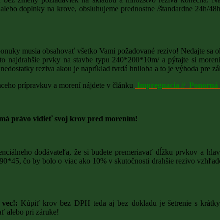
lebo doplnky na krove, obsluhujeme prednostne /štandardne 24h/48h /
LAZÚRY
MÄKKÉ PALIVOVÉ DREV
TVRDÉ PALIVOVÉ DREV
onuky musia obsahovať všetko Vami požadované rezivo! Nedajte sa o
VLHKOSŤ A VÝHREVNO
to najdrahšie prvky na stavbe typu 240*200*10m/ a pýtajte si moreni
nedostatky reziva akou je napríklad tvrdá hniloba a to je výhoda pre z
iaceho prípravkuv a morení nájdete v článku
Impregnacia // Ponorná
SLUŽBY
á právo vidieť svoj krov pred morením!
nciálneho dodávateľa, že si budete premeriavať dĺžku prvkov a hlavn
0*45, čo by bolo o viac ako 10% v skutočnosti drahšie rezivo vzhľ
NIZÁCIA
vec!:
Kúpiť krov bez DPH teda aj bez dokladu je šetrenie s krátky
 alebo pri záruke!