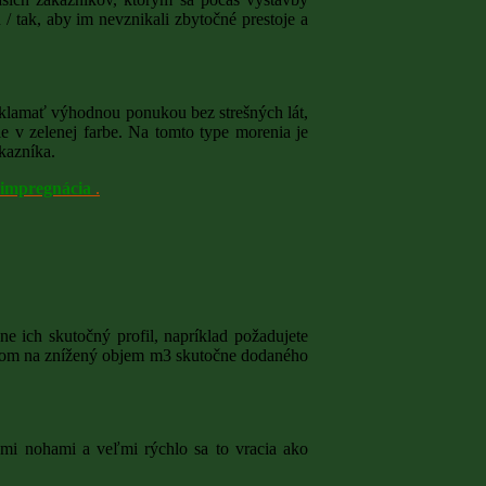
 tak, aby im nevznikali zbytočné prestoje a
O
O
klamať výhodnou ponukou bez strešných lát,
SŤ
e v zelenej farbe. Na tomto type morenia je
ákazníka.
 impregnácia
.
e ich skutočný profil, napríklad požadujete
adom na znížený objem m3 skutočne dodaného
mi nohami a veľmi rýchlo sa to vracia ako