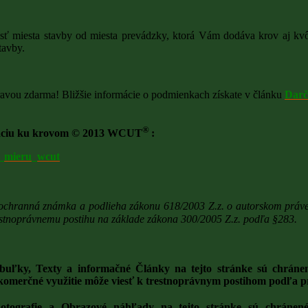
nosť miesta stavby od miesta prevádzky, ktorá Vám dodáva krov aj kvô
tavby.
avou zdarma! Bližšie informácie o podmienkach získate v článku
Darč
®
ntáciu ku krovom © 2013 WCUT
:
a_mieru_wcut
á ochranná známka a podlieha zákonu 618/2003 Z.z. o autorskom práve
estnoprávnemu postihu na základe zákona 300/2005 Z.z. podľa §283.
abuľky, Texty a informačné Články na tejto stránke sú chráne
o komerčné využitie môže viesť k trestnoprávnym postihom podľa 
Fotografie a Obrazové náhľady na tejto stránke sú chránen