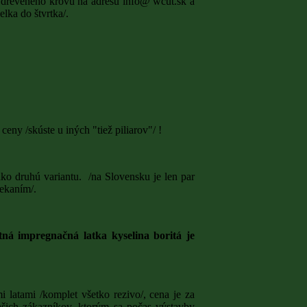
 dreveného krovu na adresu info@ wcut.sk a
lka do štvrtka/.
REFERENCIE
KONTAKT
ceny /skúste u iných "tiež piliarov"/ !
o druhú variantu. /na Slovensku je len par
CIA
IMPREGNÁCIA
iekaním/.
NÁCIA
NÁTERY
VÁ
ná impregnačná latka kyselina boritá je
HŇOM
latami /komplet všetko rezivo/, cena je za
šich zákazníkov, ktorým sa počas výstavby