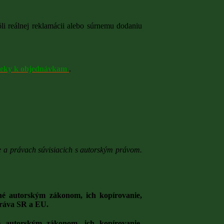
li reálnej reklamácii alebo súrnemu dodaniu
eky k objednávkam
.
 a právach súvisiacich s autorským právom.
né autorským zákonom, ich kopírovanie,
práva SR a EU.
é autorským zákonom, ich kopírovanie,