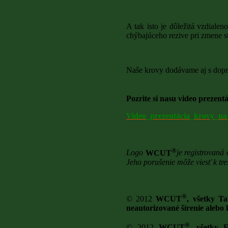
A tak isto je dôležitá vzdiale
chýbajúceho rezive pri zmene s
Naše krovy dodávame aj s dopr
Pozrite si nasu video preze
Video_prezentácia_krovy_n
®
Logo
WCUT
je registrovan
Jeho porušenie môže viesť k tr
®
© 2012
WCUT
, všetky T
neautorizované šírenie aleb
®
© 2012
WCUT
, všetky 