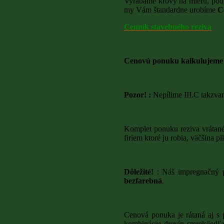
Vyrábame krovy na mieru, podľ
my Vám štandardne urobíme
Ce
Cenník stavebného reziva
Cenovú ponuku kalkulujeme na 
Pozor! :
Nepílime III.C takzvané
Komplet ponuku reziva vrátané
ALTÁNKY
firiem ktoré ju robia, väčšina 
PERGOLY
HAUSBOT_PONTÓNY_MOSTY_LODE_LÁVKY
Dôležité!
: Náš impregnačný 
bezfarebná
.
DREVODOMY_MOBILHAUSY_A_DREVENÉ_SE
JAGA ČASOPIS USS UROB SI SÁM
Cenová ponuka je rátaná aj s 
NÁVRHY
kombináciu drevín smrek/jedľ