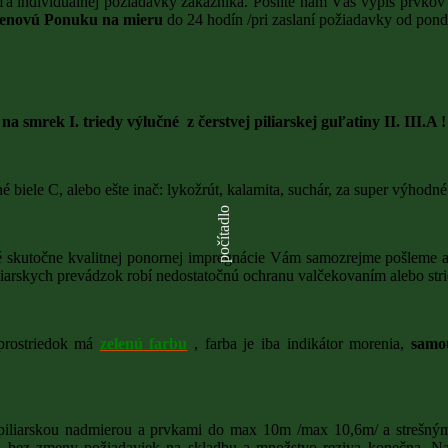
a individuálnej požiadavky zákazníka. Pošlite nám Váš výpis prvkov
novú Ponuku na mieru
do 24 hodín /pri zaslaní požiadavky od ponde
DREVENE PLOTY A VYPLNE
SPOJOVACÍ MATERIÁL
POLOTOVARY
smrek I. triedy výlučné z čerstvej piliarskej guľatiny II. III.A !
SUŠENIE
OPRACOVANIE
HOBĽOVANIE
 biele C, alebo ešte inač: lykožrút, kalamita, suchár, za super výhodné 
FRÉZOVANIE
počítadlo
KAPOVANIE
 skutočne kvalitnej ponornej impregnácie Vám samozrejme pošleme ak
RUČNÁ IMPREGNÁ
piliarskych prevádzok robí nedostatočnú ochranu valčekovaním alebo str
PONORNÁ IMPREG
VÁKUOVO - TLAKO
prostriedok má
zelenú farbu
, farba je iba indikátor morenia,
samot
NDVIČOVÉ_KONŠTRUKCIE
OCHRANA PRED O
OLEJE
piliarskou nadmierou a prvkami do max 10m /max 10,6m/ a strešnými 
VOSKOVÉ OLEJE
a bez zmeny požiadaviek na skladbu a množstvo reziva konečna. Na