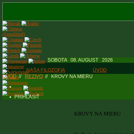
SOBOTA 08. AUGUST 2026
NAŠA FILOZOFIA
ÚVOD
ÚVOD
//
REZIVO
//
KROVY NA MIERU
KVALITA MATERIÁLU
KROVY NA 
NEDAJTE SA OKLAMAŤ
STAVEBNÉ 
PRIHLÁSIŤ
DARČEKY K OBJEDNÁVKAM
ŠALOVACIE
STOJKY
KROVY NA MIERU
NADROZMER
DREVINY