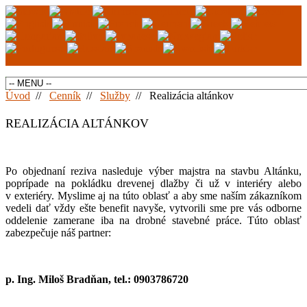
Úvod
//
Cenník
//
Služby
//
Realizácia altánkov
REALIZÁCIA ALTÁNKOV
Po objednaní reziva nasleduje výber majstra na stavbu Altánku,
poprípade na pokládku drevenej dlažby či už v interiéry alebo
v exteriéry. Myslime aj na túto oblasť a aby sme naším zákazníkom
vedeli dať vždy ešte benefit navyše, vytvorili sme pre vás odborne
oddelenie zamerane iba na drobné stavebné práce. Túto oblasť
zabezpečuje náš partner:
p. Ing. Miloš Bradňan, tel.: 0903786720