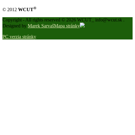
®
© 2012
WCUT
Copyright - All rights reserved © 2026 WCUT_ info@wcut.sk .
Designed by
Marek Sarvaš
Mapa stránky
PC verzia stránky