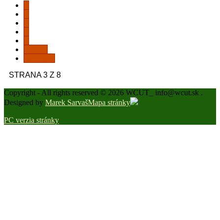
4
5
6
7
8
NASL.
KONIEC
STRANA 3 Z 8
Copyright - All rights reserved © 2026 WCUT_ info@wcut.sk .
Designed by
Marek Sarvaš
Mapa stránky
PC verzia stránky