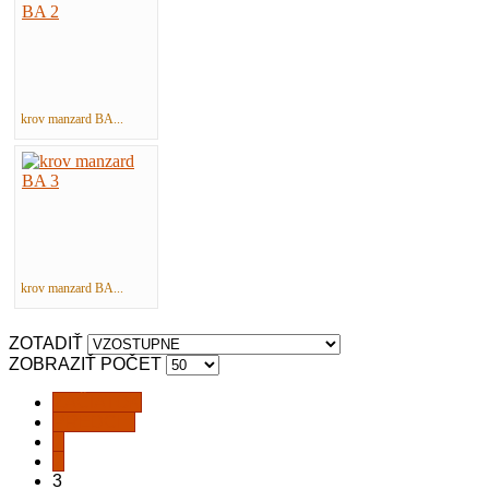
krov manzard BA...
krov manzard BA...
ZOTADIŤ
ZOBRAZIŤ POČET
ZAČIATOK
PREDCH.
1
2
3